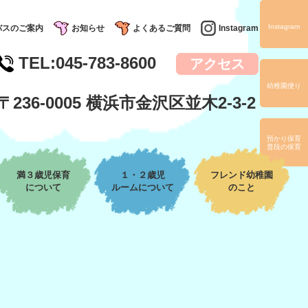
Instagram
バスのご案内
お知らせ
よくあるご質問
Instagram
TEL
:045-783-8600
アクセス
幼稚園便り
〒236-0005 横浜市金沢区並木2-3-2
預かり保育
普段の保育
満３歳児保育
１・２歳児
フレンド幼稚園
について
ルームについて
のこと