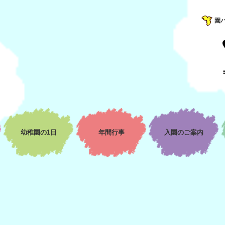
園
幼稚園の1日
年間行事
入園のご案内